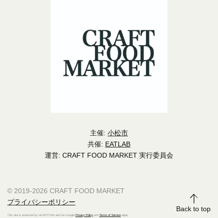
主催:
小松市
共催:
EATLAB
運営: CRAFT FOOD MARKET 実行委員会
© 2019-2026 CRAFT FOOD MARKET
プライバシーポリシー
Back to top
This site is protected by reCAPTCHA and the Google
Privacy Policy
and
Terms of Service
apply.