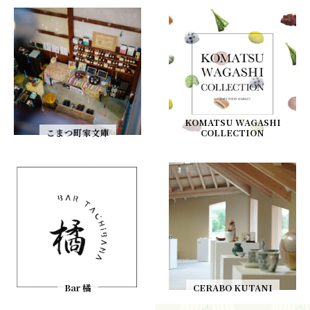
KOMATSU WAGASHI
こまつ町家文庫
COLLECTION
Bar 橘
CERABO KUTANI