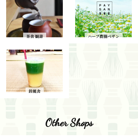
茶舎 観壽
ハーブ農園ペザン
鈴風舎
Other Shops