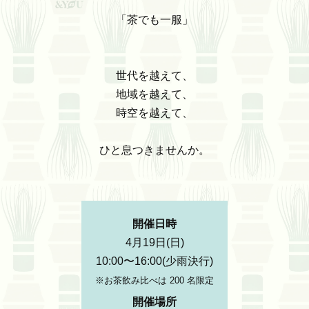
「茶でも一服」
世代を越えて、
地域を越えて、
時空を越えて、
ひと息つきませんか。
開催日時
4月19日(日)
10:00〜16:00(少雨決行)
※お茶飲み比べは 200 名限定
開催場所